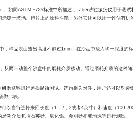
仪）。如同ASTM F735标准中所描述，Taber沙粒振荡仪用于测
和涂覆于玻璃、镜片上的涂料性能，另外它还可以用于评估有机
夹具中，样品表面露出高度不超过1mm。在沙盘中放入均一深度的
运动，从而带动整个沙盘中的磨耗介质移动。通过磨耗介质的这种
使用液体研磨浆料进行磨损腐蚀测试。选购相关附件，用户还可以对透
镜做比较。
用户可以自行选择来回长度（1，2，3或者4英寸）和速度（100-20
的磨耗介质包括石英砂、氧化铝、金刚砂和玻璃珠等进行测试。