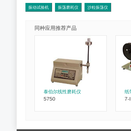
振动试验机
振荡磨耗仪
沙粒振荡仪
同种应用推荐产品
泰伯尔线性磨耗仪
纸
5750
7-