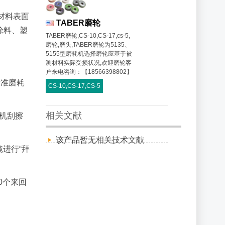
试材料表面
TABER磨轮
涂料、塑
TABER磨轮,CS-10,CS-17,cs-5,
磨轮,磨头,TABER磨轮为5135、
5155型磨耗机选择磨轮应基于被
测材料实际受损状况,欢迎磨轮客
户来电咨询：【18566398802】
标准磨耗
CS-10,CS-17,CS-5
相关文献
随机刮擦
该产品暂无相关技术文献
镜进行“拜
0个来回