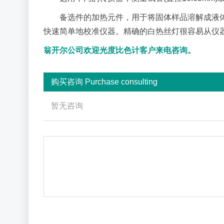
备选件的加热元件，用于将固体样品溶解成液
快速简单地校准仪器。精确的白热丝灯很容易从仪
翁开尔公司欢迎光度比色计客户来电咨询。
购买咨询 Purchase consulting
了解光度比色计价格,请致电：185-6639-8802
暂无咨询