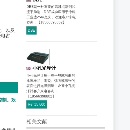
DBE是一种重要的高沸点溶剂和
流平助剂，DBE成功应用于涂料
工业达25年之久。欢迎客户来电
咨询：【18566398802】
类、以及
DBE
来电咨
小孔光泽计
小孔光泽计用于在平坦或弯曲的
涂漆样品、陶瓷、镜面或纸张的
表面进行光泽测量，欢迎小孔光
泽计客户来电咨询：
【18566398802】
控制。欢
Ref.157/60
相关文献