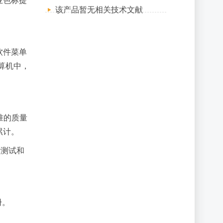
业色标提
该产品暂无相关技术文献
软件菜单
计算机中，
准的质量
累计。
断测试和
册。