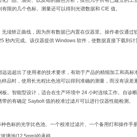
油和石化产品、油类、以及蜡的颜色分析，按照几乎所有已建立的工
有限的几个色标。测量还可以得到光谱数据和 CIE 值。
单，无须矫正曲线，因为所有数据已内置在仪器里。操作者仅通过
 秒内完成。该仪器提供 Windows 软件，使数据直接下载到
都远远超出了使用者的技术要求，有助于产品的精细加工和高标
状的白色样品时，使用长光程比色池可以得到准确的测量，而没有误差
板。智能型设计，适合在生产环境中 24 小时连续工作。自诊
的有确定 Saybolt 值的校准过滤片可以进行仪器性能检测。
软件、对应每种色标的光学比色池、一个校准过滤片、一个备用灯和操作手
玻璃池(12.5mm)的承样